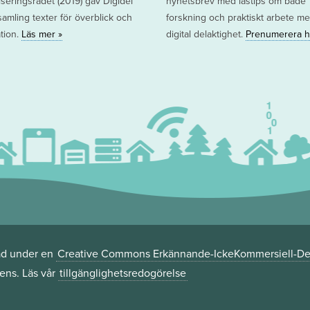
liseringsrådet (2019) gav Digidel
nyhetsbrev med lästips om både
samling texter för överblick och
forskning och praktiskt arbete m
ation.
Läs mer »
digital delaktighet.
Prenumerera h
ad under en
Creative Commons Erkännande-IckeKommersiell-Del
cens. Läs vår
tillgänglighetsredogörelse