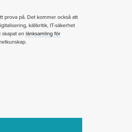
att prova på. Det kommer också att
talisering, källkritik, IT-säkerhet
i skapat en
länksamling för
rnetkunskap.