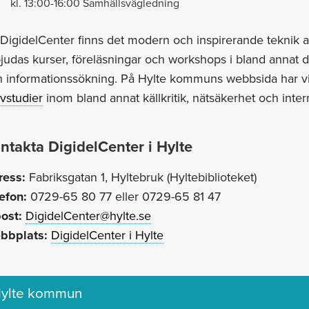
kl. 13:00-16:00 Samhällsvägledning
DigidelCenter finns det modern och inspirerande teknik 
judas kurser, föreläsningar och workshops i bland annat digi
h informationssökning. På Hylte kommuns webbsida har v
lvstudier
inom bland annat källkritik, nätsäkerhet och inte
ntakta DigidelCenter i Hylte
ress:
Fabriksgatan 1, Hyltebruk (Hyltebiblioteket)
efon:
0729-65 80 77 eller 0729-65 81 47
ost:
DigidelCenter@hylte.se
bbplats:
DigidelCenter i Hylte
ylte kommun