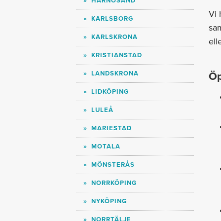
HÄRNÖSAND
Vi 
KARLSBORG
sam
KARLSKRONA
ell
KRISTIANSTAD
LANDSKRONA
Öp
LIDKÖPING
LULEÅ
MARIESTAD
MOTALA
MÖNSTERÅS
NORRKÖPING
NYKÖPING
NORRTÄLJE