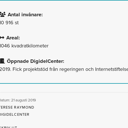
Antal invånare:
10 916 st
Areal:
1046 kvadratkilometer
Öppnade DigidelCenter:
2019. Fick projektstöd från regeringen och Internetstiftel
Datum: 21 augusti 2019
TERESE RAYMOND
DIGIDELCENTER
SKRIV UT