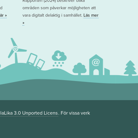
Rapporten (2024) beskriver olika
ed
områden som påverkar möjligheten att
är »
vara digitalt delaktig i samhället.
Läs mer
»
aLika 3.0 Unported Licens
. För vissa verk