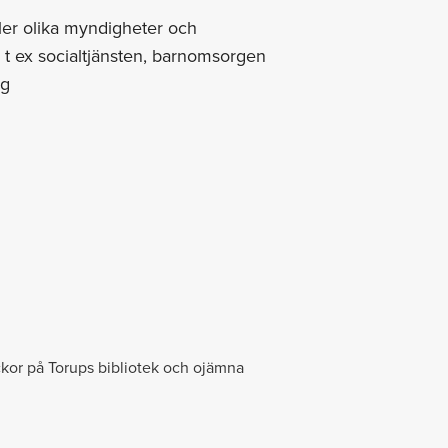
ller olika myndigheter och
; t ex socialtjänsten, barnomsorgen
ng
eckor på Torups bibliotek och ojämna