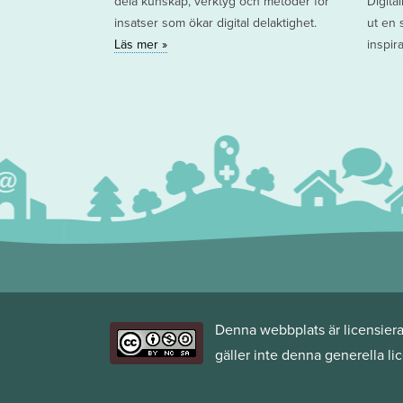
dela kunskap, verktyg och metoder för
Digita
insatser som ökar digital delaktighet.
ut en 
Läs mer »
inspir
Denna webbplats är licensier
gäller inte denna generella li