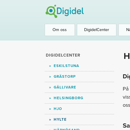
Om oss
DigidelCenter
N
H
DIGIDELCENTER
ESKILSTUNA
Di
GRÄSTORP
GÄLLIVARE
På 
vis
HELSINGBORG
oss
HJO
HYLTE
Sa