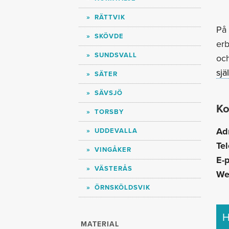
RÄTTVIK
På 
SKÖVDE
erb
SUNDSVALL
oc
sjä
SÄTER
SÄVSJÖ
Ko
TORSBY
Ad
UDDEVALLA
Tel
VINGÅKER
E-p
VÄSTERÅS
We
ÖRNSKÖLDSVIK
H
MATERIAL