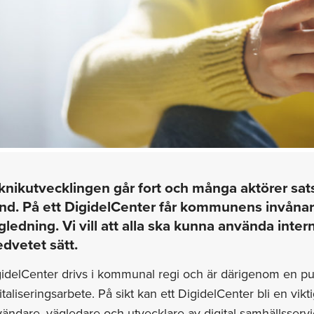
knikutvecklingen går fort och många aktörer satsar
nd. På ett DigidelCenter får kommunens invånare 
gledning. Vi vill att alla ska kunna använda inter
dvetet sätt.
idelCenter drivs i kommunal regi och är därigenom en pus
italiseringsarbete. På sikt kan ett DigidelCenter bli en vik
ändare, vägledare och utvecklare av digital samhällsservice