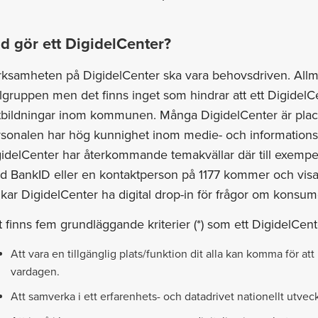
d gör ett DigidelCenter?
rksamheten på DigidelCenter ska vara behovsdriven. All
gruppen men det finns inget som hindrar att ett DigidelC
tbildningar inom kommunen. Många DigidelCenter är placer
sonalen har hög kunnighet inom medie- och informationsk
idelCenter har återkommande temakvällar där till exempe
 BankID eller en kontaktperson på 1177 kommer och visar 
kar DigidelCenter ha digital drop-in för frågor om konsumen
 finns fem grundläggande kriterier (*) som ett DigidelCent
Att vara en tillgänglig plats/funktion dit alla kan komma för at
vardagen.
Att samverka i ett erfarenhets- och datadrivet nationellt utvec