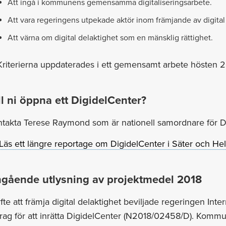
Att ingå i kommunens gemensamma digitaliseringsarbete.
Att vara regeringens utpekade aktör inom främjande av digita
Att värna om digital delaktighet som en mänsklig rättighet.
 Kriterierna uppdaterades i ett gemensamt arbete hösten 
ll ni öppna ett DigidelCenter?
takta Terese Raymond som är nationell samordnare för Di
Läs ett längre reportage om DigidelCenter i Säter och He
gående utlysning av projektmedel 2018
yfte att främja digital delaktighet beviljade regeringen Inte
rag för att inrätta DigidelCenter (N2018/02458/D). Komm