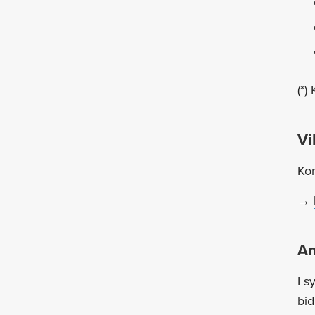
(*)
Vi
Kon
→
An
I s
bid