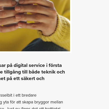
 på digital service i första
tillgång till både teknik och
net på ett säkert och
selbit i ett bredare
tig yta för att skapa bryggor mellan
. Just nu finns det ett trettiotal