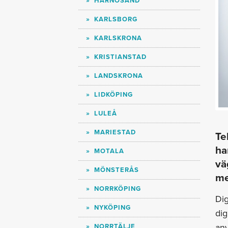
HÄRNÖSAND
KARLSBORG
KARLSKRONA
KRISTIANSTAD
LANDSKRONA
LIDKÖPING
LULEÅ
MARIESTAD
Te
ha
MOTALA
vä
MÖNSTERÅS
me
NORRKÖPING
Dig
NYKÖPING
dig
anv
NORRTÄLJE