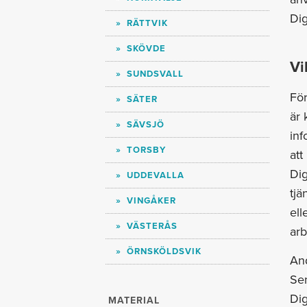
Dig
RÄTTVIK
SKÖVDE
Vi
SUNDSVALL
För
SÄTER
är
SÄVSJÖ
inf
TORSBY
att
Dig
UDDEVALLA
tjä
VINGÅKER
ell
VÄSTERÅS
arb
ÖRNSKÖLDSVIK
And
Sen
Dig
MATERIAL