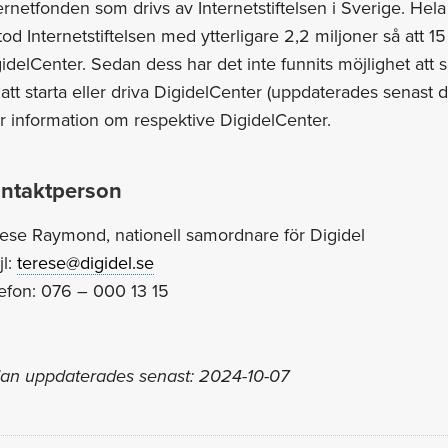
ernetfonden som drivs av Internetstiftelsen i Sverige. He
tod Internetstiftelsen med ytterligare 2,2 miljoner så att 1
idelCenter. Sedan dess har det inte funnits möjlighet att 
 att starta eller driva DigidelCenter (uppdaterades senast
 information om respektive DigidelCenter.
ntaktperson
ese Raymond, nationell samordnare för Digidel
jl:
terese@digidel.se
efon: 076 – 000 13 15
dan uppdaterades senast: 2024-10-07