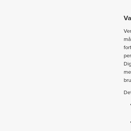
Va
Ve
mål
for
per
Dig
med
bru
Det