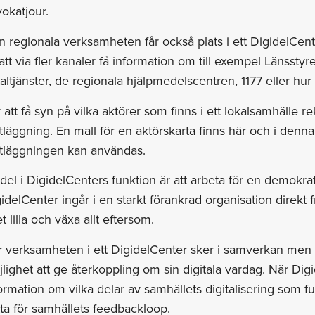
okatjour.
 regionala verksamheten får också plats i ett DigidelCent
att via fler kanaler få information om till exempel Länssty
altjänster, de regionala hjälpmedelscentren, 1177 eller hur 
 att få syn på vilka aktörer som finns i ett lokalsamhälle
tläggning. En mall för en aktörskarta finns här och i den
rtläggningen kan användas.
del i DigidelCenters funktion är att arbeta för en demokrati
idelCenter ingår i en starkt förankrad organisation direkt 
et lilla och växa allt eftersom.
 verksamheten i ett DigidelCenter sker i samverkan men 
lighet att ge återkoppling om sin digitala vardag. När Di
ormation om vilka delar av samhällets digitalisering som f
ta för samhällets feedbackloop.