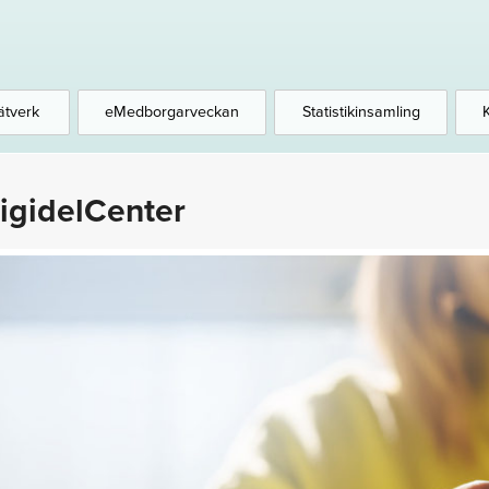
ätverk
eMedborgarveckan
Statistikinsamling
igidelCenter