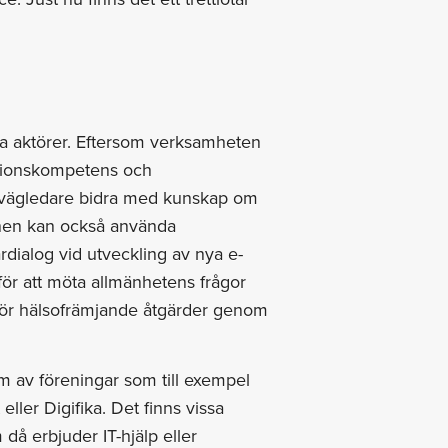
ka aktörer. Eftersom verksamheten
ationskompetens och
ntvägledare bidra med kunskap om
munen kan också använda
dialog vid utveckling av nya e-
 för att möta allmänhetens frågor
a för hälsofrämjande åtgärder genom
rm av föreningar som till exempel
ler Digifika. Det finns vissa
då erbjuder IT-hjälp eller