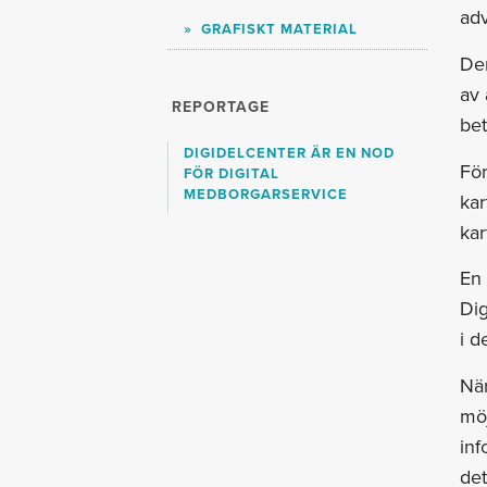
adv
GRAFISKT MATERIAL
Den
av 
REPORTAGE
bet
DIGIDELCENTER ÄR EN NOD
För
FÖR DIGITAL
MEDBORGARSERVICE
kar
ka
En 
Dig
i d
När
möj
inf
det