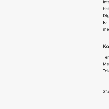
Int
bis
Dig
för
mer
Ko
Ter
Me
Tel
Si