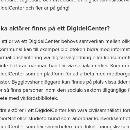
idelCenter och fler är på gång!
lka aktörer finns på ett DigidelCenter?
 att driva ett DigidelCenter behövs samverkan mellan oli
 kommunal kan till exempel biblioteken bidra med inform
ormationshantering via digital vägledning eller konsume
 inte bli lurad när man handlar via sociala medier. Kom
idelCenter som en plattform för att arbeta med medborgar
nster. Bygglovshandläggare kan finnas på plats vissa tider
er så finns personer inom den sociala sektorn tillgänglig
ete med välfärdsbibliotek.
ra aktörer i ett DigidelCenter kan vara civilsamhället i fo
iorNet eller studieförbund som anordnar kursverksamhet el
idelCenter som har samarbeten med lokalt näringsliv som 