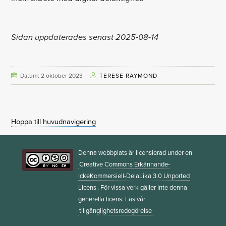
Sidan uppdaterades senast 2025-08-14
Datum: 2 oktober 2023
TERESE RAYMOND
Hoppa till huvudnavigering
Denna webbplats är licensierad under en
Creative Commons Erkännande-
IckeKommersiell-DelaLika 3.0 Unported
Licens
. För vissa verk gäller inte denna
generella licens. Läs vår
tillgänglighetsredogörelse