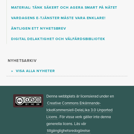
MATERIAL: TÄNK SÄKERT OCH AGERA SMART PÅ NÄTET
VARDAGENS E-TJÄNSTER MÅSTE VARA ENKLARE!
ÄNTLIGEN ETT NYHETSBREV
DIGITAL DELAKTIGHET OCH VÄLFÄRDSBIBLIOTEK
NYHETSARKIV
VISA ALLA NYHETER
Denna webbplats är licensierad under en
Creative Commons Erkännande-
IckeKommersiell-DelaLika 3.0 Unported
Licens
. För vissa verk gäller inte denna
generella licens. Läs vår
tillgänglighetsredogörelse