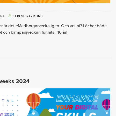
024
TERESE RAYMOND
r är det eMedborgarvecka igen. Och vet ni? I år har både
t och kampanjveckan funnits i 10 år!
l weeks 2024