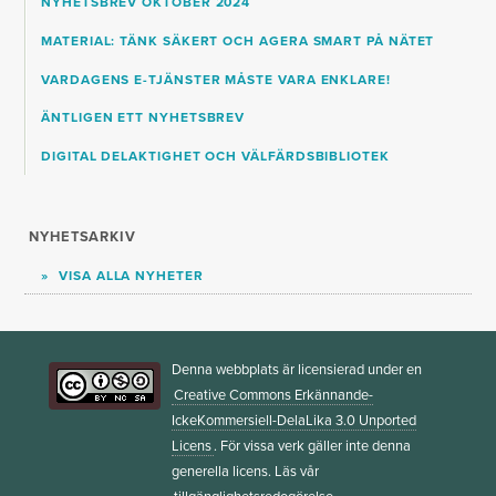
NYHETSBREV OKTOBER 2024
MATERIAL: TÄNK SÄKERT OCH AGERA SMART PÅ NÄTET
VARDAGENS E-TJÄNSTER MÅSTE VARA ENKLARE!
ÄNTLIGEN ETT NYHETSBREV
DIGITAL DELAKTIGHET OCH VÄLFÄRDSBIBLIOTEK
NYHETSARKIV
VISA ALLA NYHETER
Denna webbplats är licensierad under en
Creative Commons Erkännande-
IckeKommersiell-DelaLika 3.0 Unported
Licens
. För vissa verk gäller inte denna
generella licens. Läs vår