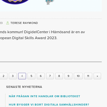
23
TERESE RAYMOND
ands kommun! DigidelCenter i Härnösand är en av
uropean Digital Skills Award 2023.
2
3
4
5
6
7
8
9
10
11
»
SENASTE NYHETERNA
NÄR FRÅGAN INTE HANDLAR OM BIBLIOTEKET
HUR BYGGER VI BORT DIGITALA SAMHÄLLSHINDER?