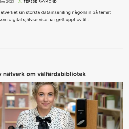
ber 2023
TERESE RAYMOND
ätverket sin största datainsamling någonsin på temat
om digital självservice har gett upphov till.
v nätverk om välfärdsbibliotek