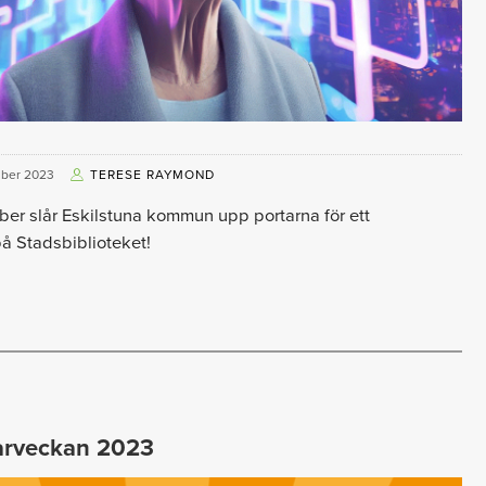
mber 2023
TERESE RAYMOND
er slår Eskilstuna kommun upp portarna för ett
å Stadsbiblioteket!
rveckan 2023