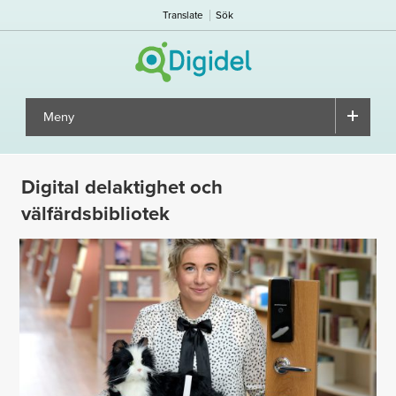
Translate
Sök
Meny
▼
Digital delaktighet och
välfärdsbibliotek