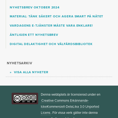
NYHETSBREV OKTOBER 2024
MATERIAL: TÄNK SÄKERT OCH AGERA SMART PÅ NÄTET
VARDAGENS E-TJÄNSTER MÅSTE VARA ENKLARE!
ÄNTLIGEN ETT NYHETSBREV
DIGITAL DELAKTIGHET OCH VÄLFÄRDSBIBLIOTEK
NYHETSARKIV
VISA ALLA NYHETER
Denna webbplats är licensierad under en
Creative Commons Erkännande-
IckeKommersiell-DelaLika 3.0 Unported
Licens
. För vissa verk gäller inte denna