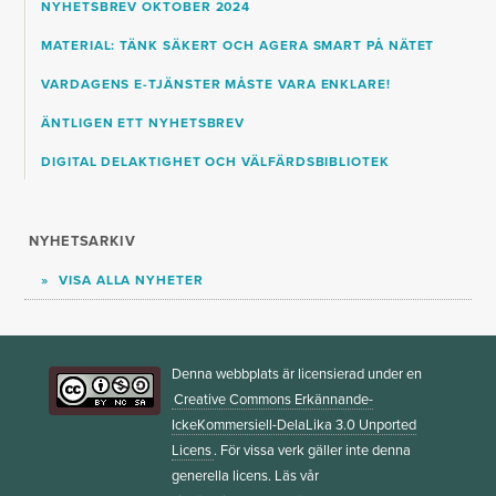
NYHETSBREV OKTOBER 2024
MATERIAL: TÄNK SÄKERT OCH AGERA SMART PÅ NÄTET
VARDAGENS E-TJÄNSTER MÅSTE VARA ENKLARE!
ÄNTLIGEN ETT NYHETSBREV
DIGITAL DELAKTIGHET OCH VÄLFÄRDSBIBLIOTEK
NYHETSARKIV
VISA ALLA NYHETER
Denna webbplats är licensierad under en
Creative Commons Erkännande-
IckeKommersiell-DelaLika 3.0 Unported
Licens
. För vissa verk gäller inte denna
generella licens. Läs vår