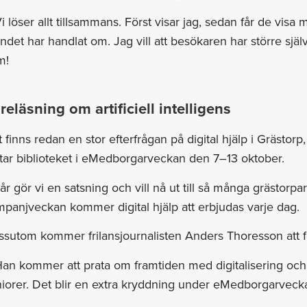
i löser allt tillsammans. Först visar jag, sedan får de visa 
ndet har handlat om. Jag vill att besökaren har större sjä
m!
reläsning om artificiell intelligens
 finns redan en stor efterfrågan på digital hjälp i Grästorp
tar biblioteket i eMedborgarveckan den 7–13 oktober.
 år gör vi en satsning och vill nå ut till så många grästorp
panjveckan kommer digital hjälp att erbjudas varje dag.
sutom kommer frilansjournalisten Anders Thoresson att f
an kommer att prata om framtiden med digitalisering och arti
iorer. Det blir en extra kryddning under eMedborgarveck