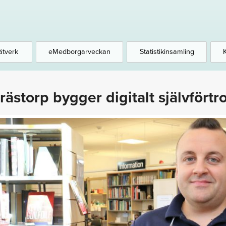
ätverk
eMedborgarveckan
Statistikinsamling
rästorp bygger digitalt självfört