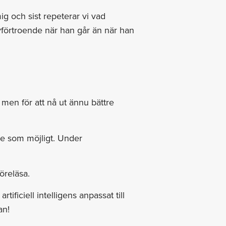
mig och sist repeterar vi vad
lvförtroende när han går än när han
, men för att nå ut ännu bättre
are som möjligt. Under
öreläsa.
ficiell intelligens anpassat till
an!