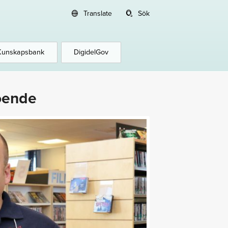
Translate
Sök
Kunskapsbank
DigidelGov
roende