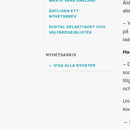
MÅSTE VARA ENKLARE!
Äld
all
ÄNTLIGEN ETT
NYHETSBREV
– Y
DIGITAL DELAKTIGHET OCH
på 
VÄLFÄRDSBIBLIOTEK
lad
Ha
NYHETSARKIV
– D
VISA ALLA NYHETER
soc
til
och
Und
koo
→