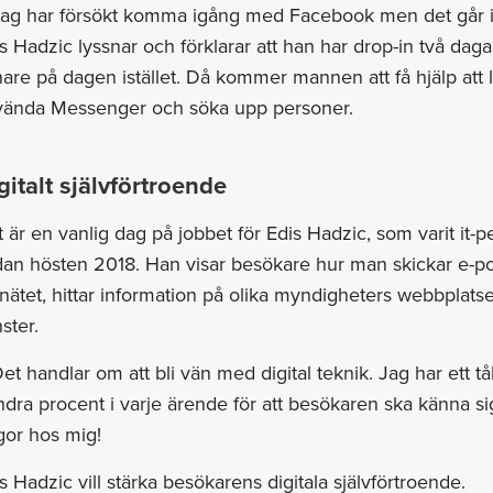
Jag har försökt komma igång med Facebook men det går in
s Hadzic lyssnar och förklarar att han har drop-in två dag
are på dagen istället. Då kommer mannen att få hjälp att 
vända Messenger och söka upp personer.
gitalt självförtroende
 är en vanlig dag på jobbet för Edis Hadzic, som varit it-
an hösten 2018. Han visar besökare hur man skickar e-pos
nätet, hittar information på olika myndigheters webbplats
nster.
et handlar om att bli vän med digital teknik. Jag har ett t
dra procent i varje ärende för att besökaren ska känna s
gor hos mig!
s Hadzic vill stärka besökarens digitala självförtroende.