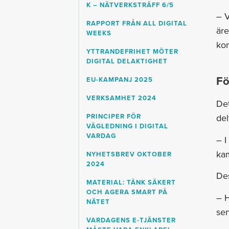
K – NÄTVERKSTRÄFF 6/5
– V
RAPPORT FRÅN ALL DIGITAL
äre
WEEKS
ko
YTTRANDEFRIHET MÖTER
DIGITAL DELAKTIGHET
Fö
EU-KAMPANJ 2025
VERKSAMHET 2024
Det
PRINCIPER FÖR
del
VÄGLEDNING I DIGITAL
VARDAG
– I
kam
NYHETSBREV OKTOBER
2024
Des
MATERIAL: TÄNK SÄKERT
OCH AGERA SMART PÅ
– H
NÄTET
sen
VARDAGENS E-TJÄNSTER