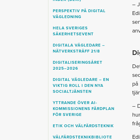
– 
PERSPEKTIV PÅ DIGITAL
Edi
VÄGLEDNING
sen
HELA SVERIGES
an
SÄKERHETSEVENT
DIGITALA VÄGLEDARE –
Di
NÄTVERKSTRÄFF 21/8
DIGITALISERINGSÅRET
Det
2025–2026
sed
DIGITAL VÄGLEDARE – EN
på 
VIKTIG ROLL I DEN NYA
SOCIALTJÄNSTEN
tjä
YTTRANDE ÖVER AI-
– D
KOMMISSIONENS FÄRDPLAN
hun
FÖR SVERIGE
frå
ETIK OCH VÄLFÄRDSTEKNIK
Edi
VÄLFÄRDSTEKNIKBIBLIOTE