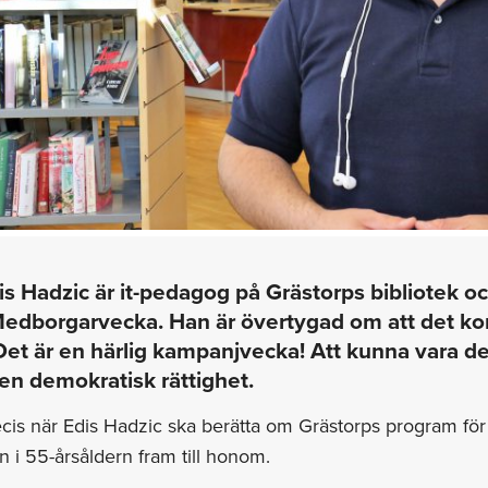
is Hadzic är it-pedagog på Grästorps bibliotek o
edborgarvecka. Han är övertygad om att det kom
Det är en härlig kampanjvecka! Att kunna vara del
 en demokratisk rättighet.
ecis när Edis Hadzic ska berätta om Grästorps program 
 i 55-årsåldern fram till honom.