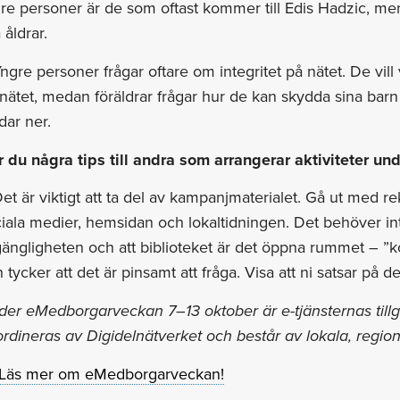
re personer är de som oftast kommer till Edis Hadzic, men
a åldrar.
ngre personer frågar oftare om integritet på nätet. De vill 
nätet, medan föräldrar frågar hur de kan skydda sina barn 
dar ner.
r du några tips till andra som arrangerar aktiviteter 
et är viktigt att ta del av kampanjmaterialet. Gå ut med r
iala medier, hemsidan och lokaltidningen. Det behöver int
lgängligheten och att biblioteket är det öppna rummet – ”k
 tycker att det är pinsamt att fråga. Visa att ni satsar på 
er eMedborgarveckan 7–13 oktober är e-tjänsternas tillg
rdineras av Digidelnätverket och består av lokala, region
Läs mer om eMedborgarveckan!