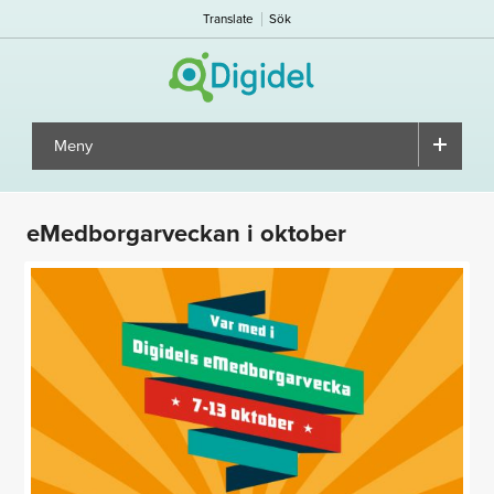
Translate
Sök
Meny
▼
eMedborgarveckan i oktober