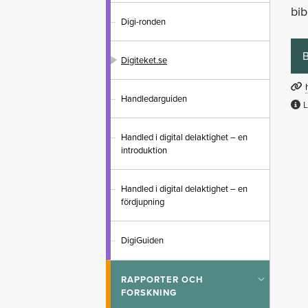
bib
Digi-ronden
B
Digiteket.se
Handledarguiden
L
Handled i digital delaktighet – en
introduktion
Handled i digital delaktighet – en
fördjupning
DigiGuiden
RAPPORTER OCH
Toggle
FORSKNING
submenu