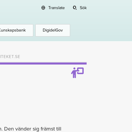
Translate
Sök
Kunskapsbank
DigidelGov
ITEKET.SE
n. Den vänder sig främst till