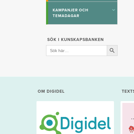
KAMPANJER OCH
Toggle
TEMADAGAR
submenu
SÖK I KUNSKAPSBANKEN
Sökknapp
Search
for:
OM DIGIDEL
TEXT