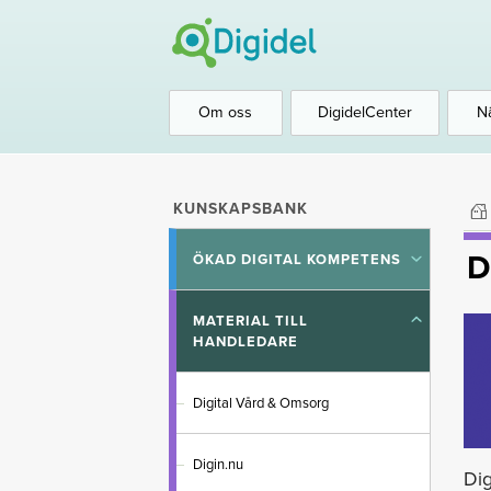
Om oss
DigidelCenter
N
KUNSKAPSBANK
D
ÖKAD DIGITAL KOMPETENS
Toggle
submenu
MATERIAL TILL
Toggle
HANDLEDARE
submenu
Digital Vård & Omsorg
Digin.nu
Dig