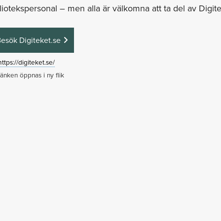
liotekspersonal – men alla är välkomna att ta del av Digite
esök Digiteket.se
https://digiteket.se/
änken öppnas i ny flik