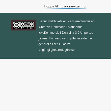
Hoppa till huvudnavigering
Denna webbplats är licensierad under en
Creative Commons Erkännande-
IckeKommersiell-DelaLika 3.0 Unported
Licens
. För vissa verk gäller inte denna
generella licens. Läs vår
tillgänglighetsredogörelse