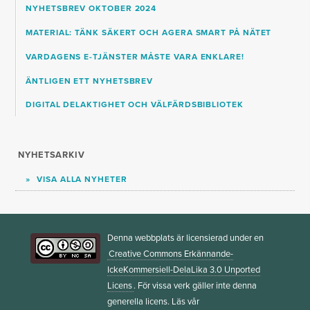
NYHETSBREV OKTOBER 2024
MATERIAL: TÄNK SÄKERT OCH AGERA SMART PÅ NÄTET
VARDAGENS E-TJÄNSTER MÅSTE VARA ENKLARE!
ÄNTLIGEN ETT NYHETSBREV
DIGITAL DELAKTIGHET OCH VÄLFÄRDSBIBLIOTEK
NYHETSARKIV
VISA ALLA NYHETER
Denna webbplats är licensierad under en
Creative Commons Erkännande-
IckeKommersiell-DelaLika 3.0 Unported
Licens
. För vissa verk gäller inte denna
generella licens. Läs vår