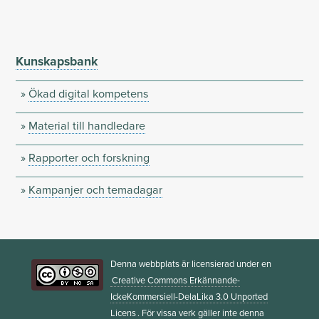
Kunskapsbank
Ökad digital kompetens
Material till handledare
Rapporter och forskning
Kampanjer och temadagar
Denna webbplats är licensierad under en
Creative Commons Erkännande-
IckeKommersiell-DelaLika 3.0 Unported
Licens
. För vissa verk gäller inte denna