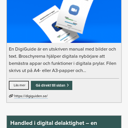
En DigiGuide är en utskriven manual med bilder och
text. Broschyrerna hjälper digitala nybörjare att
bemästra appar och funktioner i digitala prylar. Filen
skrivs ut på A4- eller A3-papper och…
Läs mer
Gå direkt till sidan
https://digiguiden.se/
Handled i digital delaktighet – en