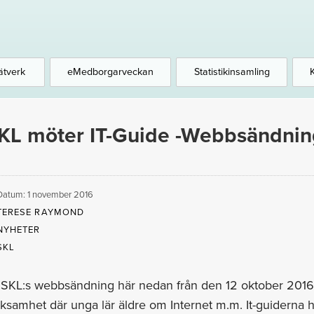
ätverk
eMedborgarveckan
Statistikinsamling
KL möter IT-Guide -Webbsändnin
Datum: 1 november 2016
TERESE RAYMOND
NYHETER
SKL
SKL:s webbsändning här nedan från den 12 oktober 2016 d
ksamhet där unga lär äldre om Internet m.m. It-guiderna