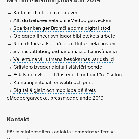
Mer om eMedborgarveckan 2019
→
Karta med alla anmälda event
→
Allt du behöver veta om eMedborgarveckan
→
Sparbanken ger Bromöllaborna digital stöd
→
Obiggreplitheer synliggör bibliotekets arbete
→
Robertsfors satsar på delaktighet hela hösten
→
Skinnskatteberg ordnar e-mässa för invånarna
→
Vallentuna vill utmana besökarnas världsbild
→
Grästorp bygger digitalt självförtroende
→
Eskilstuna visar e-tjänster och ordnar föreläsning
→
Kampanjmaterial för webb och print
→
Digital älgjakt och mobilspa på årets
eMedborgarvecka, pressmeddelande 2019
Kontakt
För mer information kontakta samordnare Terese