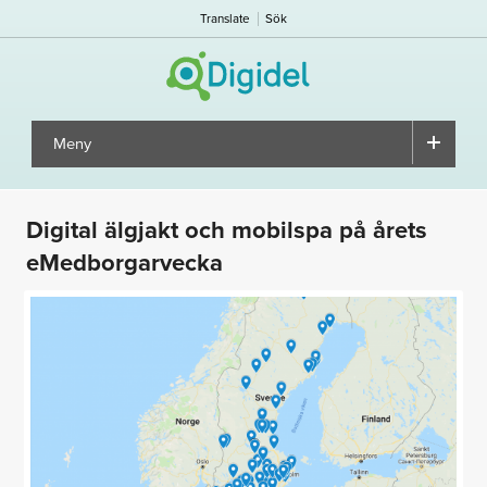
Translate
Sök
Meny
▼
Digital älgjakt och mobilspa på årets
eMedborgarvecka