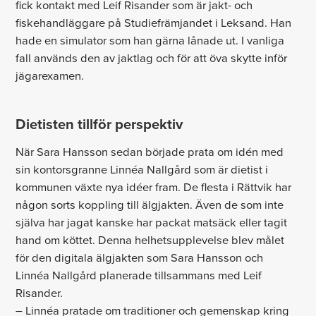
fick kontakt med Leif Risander som är jakt- och
fiskehandläggare på Studiefrämjandet i Leksand. Han
hade en simulator som han gärna lånade ut. I vanliga
fall används den av jaktlag och för att öva skytte inför
jägarexamen.
Dietisten tillför perspektiv
När Sara Hansson sedan började prata om idén med
sin kontorsgranne Linnéa Nallgård som är dietist i
kommunen växte nya idéer fram. De flesta i Rättvik har
någon sorts koppling till älgjakten. Även de som inte
själva har jagat kanske har packat matsäck eller tagit
hand om köttet. Denna helhetsupplevelse blev målet
för den digitala älgjakten som Sara Hansson och
Linnéa Nallgård planerade tillsammans med Leif
Risander.
– Linnéa pratade om traditioner och gemenskap kring